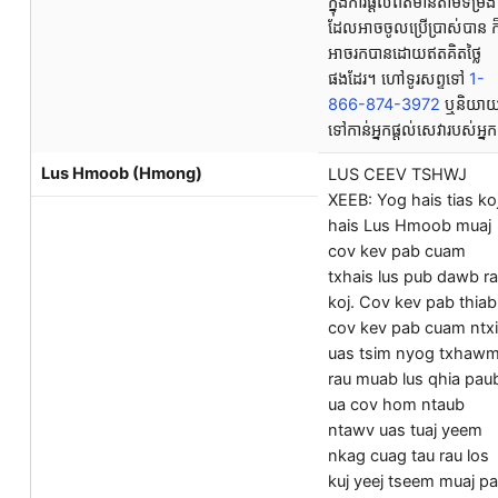
ក្នុងការផ្តល់ព័ត៌មានតាមទម្រង់
ដែលអាចចូលប្រើប្រាស់បាន ក
អាចរកបានដោយឥតគិតថ្លៃ
ផងដែរ។ ហៅទូរសព្ទទៅ
1-
866-874-3972
ឬនិយា
ទៅកាន់អ្នកផ្តល់សេវារបស់អ្ន
Lus Hmoob (Hmong)
LUS CEEV TSHWJ
XEEB: Yog hais tias ko
hais Lus Hmoob muaj
cov kev pab cuam
txhais lus pub dawb r
koj. Cov kev pab thiab
cov kev pab cuam ntx
uas tsim nyog txhaw
rau muab lus qhia pau
ua cov hom ntaub
ntawv uas tuaj yeem
nkag cuag tau rau los
kuj yeej tseem muaj p