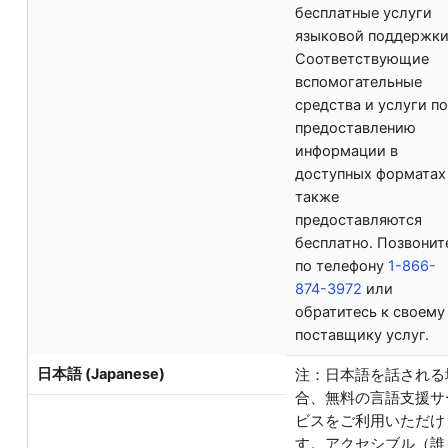
бесплатные услуги
языковой поддержки
Соответствующие
вспомогательные
средства и услуги по
предоставлению
информации в
доступных форматах
также
предоставляются
бесплатно. Позвонит
по телефону
1-866-
874-3972
или
обратитесь к своему
поставщику услуг.
日本語 (Japanese)
注：日本語を話される
合、無料の言語支援サ
ビスをご利用いただけ
す。アクセシブル（誰