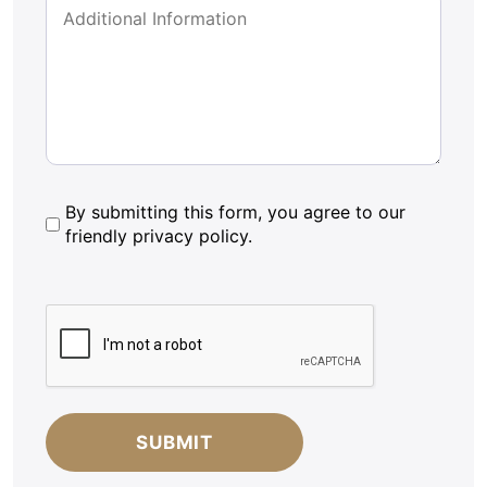
By
By submitting this form, you agree to our
friendly privacy policy.
submitting
this
form,
CAPTCHA
you
agree
to
our
friendly
privacy
policy.