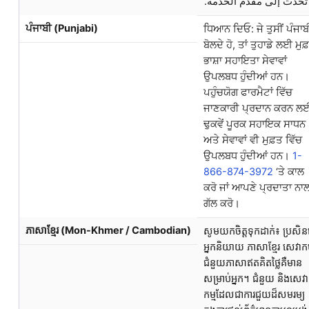
و تحدث إلى مقدم الخدمة
ਪੰਜਾਬੀ (Punjabi)
ਧਿਆਨ ਦਿਓ: ਜੇ ਤੁਸੀਂ ਪੰਜਾਬ
ਬੋਲਦੇ ਹੋ, ਤਾਂ ਤੁਹਾਡੇ ਲਈ ਮੁਫ
ਭਾਸ਼ਾ ਸਹਾਇਤਾ ਸੇਵਾਵਾਂ
ਉਪਲਬਧ ਹੁੰਦੀਆਂ ਹਨ।
ਪਹੁੰਚਯੋਗ ਫਾਰਮੈਟਾਂ ਵਿੱਚ
ਜਾਣਕਾਰੀ ਪ੍ਰਦਾਨ ਕਰਨ ਲ
ਢੁਕਵੇਂ ਪੂਰਕ ਸਹਾਇਕ ਸਾਧਨ
ਅਤੇ ਸੇਵਾਵਾਂ ਵੀ ਮੁਫ਼ਤ ਵਿੱਚ
ਉਪਲਬਧ ਹੁੰਦੀਆਂ ਹਨ।
1-
866-874-3972
‘ਤੇ ਕਾਲ
ਕਰੋ ਜਾਂ ਆਪਣੇ ਪ੍ਰਦਾਤਾ ਨਾ
ਗੱਲ ਕਰੋ।
ភាសាខ្មែរ (Mon-Khmer / Cambodian)
សូមយកចិត្តទុកដាក់៖ ប្រសិន
អ្នកនិយាយ ភាសាខ្មែរ សេវាកម
ជំនួយភាសាឥតគិតថ្លៃគឺមាន
សម្រាប់អ្នក។ ជំនួយ និងសេវា
កម្មដែលជាការជួយដ៏សមរម្យ