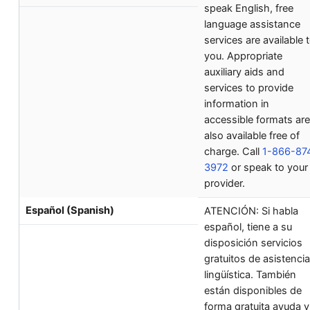
speak English, free
language assistance
services are available 
you. Appropriate
auxiliary aids and
services to provide
information in
accessible formats are
also available free of
charge. Call
1-866-87
3972
or speak to your
provider.
Español (Spanish)
ATENCIÓN: Si habla
español, tiene a su
disposición servicios
gratuitos de asistencia
lingüística. También
están disponibles de
forma gratuita ayuda y