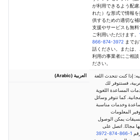
が利用できるよう配慮
れた）な形式で情報を
供するための適切な補
支援やサービスも無料
ご利用いただけます。
866-874-3972
までお
話ください。または、
利用の事業者にご相談
ださい。
العربية (Arabic)
يه: إذا كنت تتحدث اللغة
ربية، فستتوفر لك
مات المساعدة اللغوية
جانية. كما تتوفر وسائل
اعدة وخدمات مناسبة
وفير المعلومات
نسيقات يمكن الوصول
ها مجانًا. اتصل على
1-866-874-3972
رقم