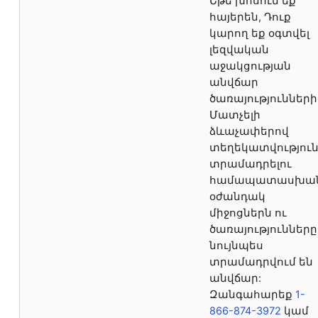
Եթե խոսում եք
հայերեն, Դուք
կարող եք օգտվել
լեզվական
աջակցության
անվճար
ծառայությունների
Մատչելի
ձևաչափերով
տեղեկատվությու
տրամադրելու
համապատասխա
օժանդակ
միջոցներն ու
ծառայությունները
նույնպես
տրամադրվում են
անվճար:
Զանգահարեք
1-
866-874-3972
կամ