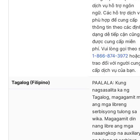
dịch vụ hỗ trợ ngôn
ngữ. Các hỗ trợ dịch v
phù hợp để cung cấp
thông tin theo các địn
dạng dễ tiếp cận cũng
được cung cấp miễn
phí. Vui lòng gọi theo 
1-866-874-3972
hoặc
trao đổi với người cun
cấp dịch vụ của bạn.
Tagalog (Filipino)
PAALALA: Kung
nagsasalita ka ng
Tagalog, magagamit 
ang mga libreng
serbisyong tulong sa
wika. Magagamit din
nang libre ang mga
naaangkop na auxiliar