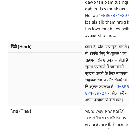
dawb tsis xam tus nqi
dab tsi ib yam nkaus.
Hu rau
1-866-874-39
los sis sib tham nrog k
tus kws muab kev sai
xyuas kho mob.
हिंदी (Hindi)
ध्यान दें: यदि आप हिंदी बोलते है
तो आपके लिए निःशुल्क भाषा
सहायता सेवाएं उपलब्ध होती है
सुलभ प्रारूपों में जानकारी
प्रदान करने के लिए उपयुक्त
सहायक साधन और सेवाएँ भी
निःशुल्क उपलब्ध हैं।
1-866
874-3972
पर कॉल करें या
अपने प्रदाता से बात करें।
ไทย (Thai)
หมายเหตุ: หากคุณใช้
ภาษา ไทย เรามีบริการ
ความช่วยเหลือด้านภาษ